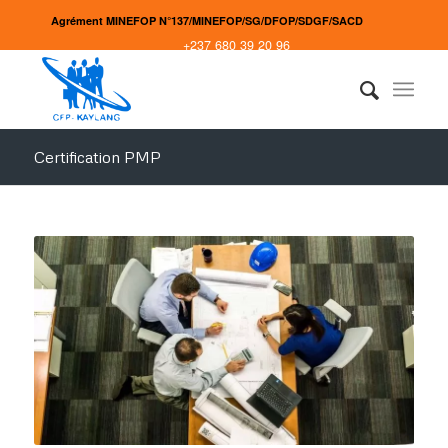
Agrément MINEFOP N°137/MINEFOP/SG/DFOP/SDGF/SACD
+237 680 39 20 96
Certification PMP