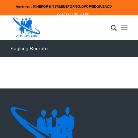
Agrément MINEFOP N°137/MINEFOP/SG/DFOP/SDGF/SACD
+237 680 39 20 96
Kaylang Recrute